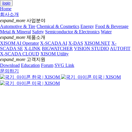
login
Home
회사소개
expand_more
사업분야
Automotive & Tire
Chemical & Cosmetics
Energy
Food & Beverage
Metal & Mineral
Safety
Semiconductor & Electronics
Water
expand_more
제품소개
XISOM AI Operator
X-SCADA AI
X-DAS
XISOM.NET
X-
SCADA SE
X-LINK
BIGWATCHER
VISION STUDIO
AUTOFIT
X-SCADA CLOUD
XISOM Utility
expand_more
고객지원
Download
Education
Forum
SVG Link
문의하기